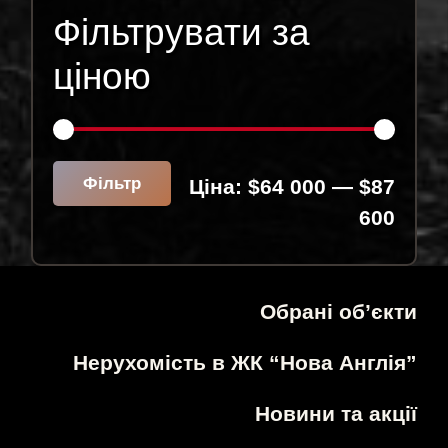
Фільтрувати за
ціною
Міні
Найб
Фільтр
Ціна:
$64 000
—
$87
ціна
ціна
600
Обрані об’єкти
Нерухомість в ЖК “Нова Англія”
Новини та акції