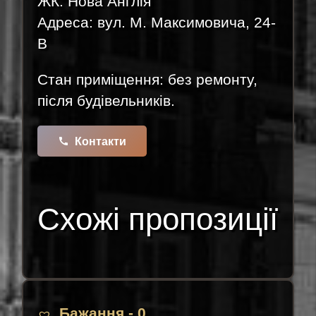
ЖК: Нова Англія
Адреса: вул. М. Максимовича, 24-
В
Стан приміщення: без ремонту,
після будівельників.
call
Контакти
Схожі пропозиції
Бажання -
0