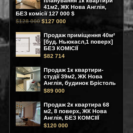
планування 1к квартири
41м2, ЖК Нова Англія,
БЕЗ комісії 127 000 $
$
128 000
$
127 000
Продаж приміщення 40м²
[буд. Ньюкасл,1 поверх]
БЕЗ КОМІСІЇ
$
82 714
Продаж 1к квартири-
студії 39м2, ЖК Нова
Англія, будинок Брістоль
$
89 000
Продаж 2к квартира 68
м2, 8 поверх, ЖК Нова
Англія, БЕЗ КОМСІІЇ
$
120 000