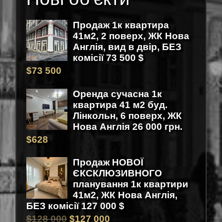
Продаж 1к квартира
41м2, 2 поверх, ЖК Нова
Англія, вид в двір, БЕЗ
комісії 73 500 $
$
73 500
Оренда сучасна 1к
квартира 41 м2 буд.
Лінкольн, 6 поверх, ЖК
Нова Англія 26 000 грн.
$
628
Продаж НОВОЇ
ЄКСКЛЮЗИВНОГО
планування 1к квартири
41м2, ЖК Нова Англія,
БЕЗ комісії 127 000 $
$
128 000
$
127 000