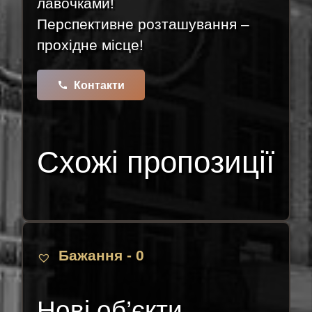
лавочками!
Перспективне розташування –
прохідне місце!
call
Контакти
Схожі пропозиції
Бажання -
0
Нові об’єкти