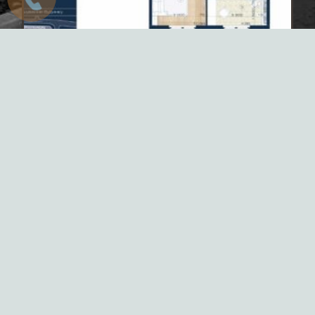
Продаж 1 кімнатна квартира, 7
поверх 38,79 м² буд. А-3, ЖК
Оксфорд, без комісії 46 000 $
Обрані об’єкти
Нерухомість в ЖК “Нова Англія”
Новини та акції
Про нас
Новини в Telegram